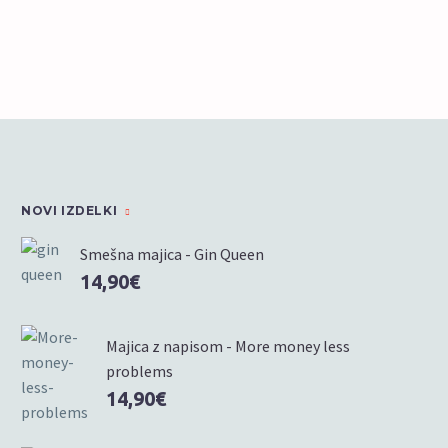
Možnosti
lahko
lahko
izberete
izberete
na
na
strani
strani
izdelka
izdelka
NOVI IZDELKI
Smešna majica - Gin Queen
14,90
€
Majica z napisom - More money less
problems
14,90
€