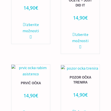
OČETE – JUST
DID IT
14,90
€
14,90
€
Ta
Izberite
izdelek
možnosti
Ta
Izberite
ima
izdelek
možnosti
več
ima
različic.
več
Možnosti
različic.
lahko
Možnosti
izberete
lahko
na
izberete
POZOR OČKA
strani
TRENIRA
PRVIČ OČKA
na
izdelka
strani
14,90
€
14,90
€
izdelka