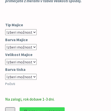
primerjate z merami v tabeli Velikosti spodaj.
Tip Majice
Barva Majice
Velikost Majice
Barva tiska
Počisti
Na zalogi, rok dobave 1-3 dni.
Najboljši