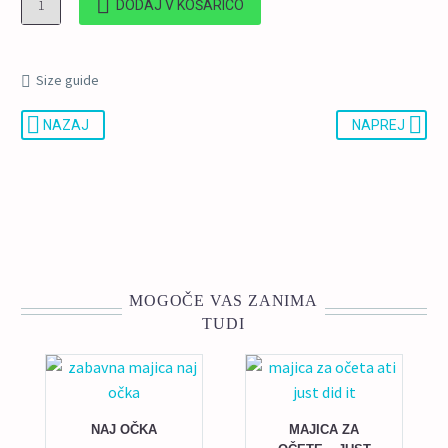
DODAJ V KOŠARICO
ati
na
svetu
Size guide
količina
NAZAJ
NAPREJ
MOGOČE VAS ZANIMA
TUDI
NAJ OČKA
MAJICA ZA