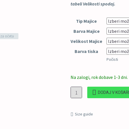
tabeli Velikosti spodaj.
Tip Majice
Barva Majice
za očeta
Velikost Majice
Barva tiska
Počisti
Na zalogi, rok dobave 1-3 dni.
Ne
DODAJ V KOŠAR
me
j
-
Size guide
očka
bom