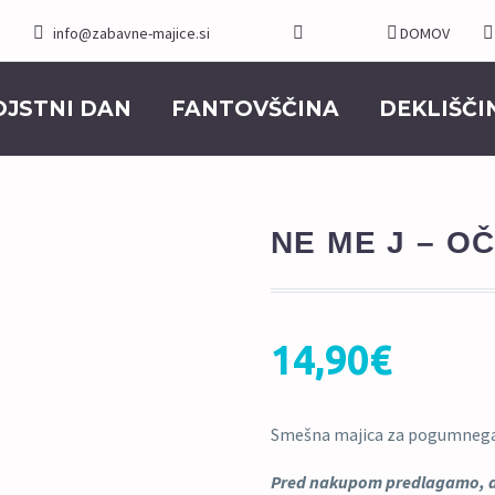
info@zabavne-majice.si
DOMOV
OJSTNI DAN
FANTOVŠČINA
DEKLIŠČI
NE ME J – O
14,90
€
Smešna majica za pogumnega
Pred nakupom predlagamo, da 