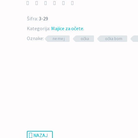
Šifra:
3-29
Kategorija:
Majice za očete
.
Oznake:
ne me j
očka
očka bom
NAZAJ