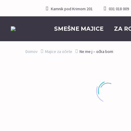
Kamnik pod Krimom 201
031 018 009
SMEŠNE MAJICE
ZA R
Domov
Majice za očete
Ne me j – očka bom