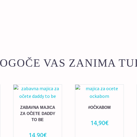
količina
OGOČE VAS ZANIMA TU
ZABAVNA MAJICA
#OČKABOM
ZA OČETE DADDY
TO BE
14,90
€
14,90
€