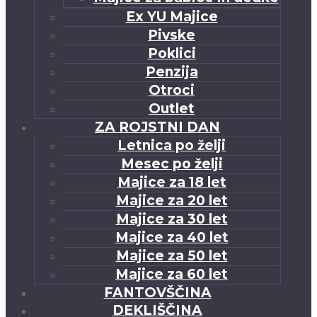
Ex YU Majice
Pivske
Poklici
Penzija
Otroci
Outlet
ZA ROJSTNI DAN
Letnica po želji
Mesec po želji
Majice za 18 let
Majice za 20 let
Majice za 30 let
Majice za 40 let
Majice za 50 let
Majice za 60 let
FANTOVŠČINA
DEKLIŠČINA