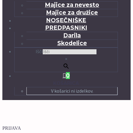
Majice za nevesto
Majice za družice
NOSEČNIŠKE
PREDPASNIKI
Darila
Skodelice
Išči
×
0
KOŠARICA
V košarici ni izdelkov.
PRIJAVA