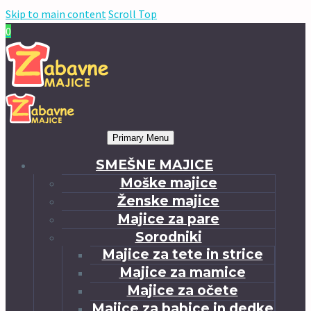
Skip to main content
Scroll Top
0
Primary Menu
SMEŠNE MAJICE
Moške majice
Ženske majice
Majice za pare
Sorodniki
Majice za tete in strice
Majice za mamice
Majice za očete
Majice za babice in dedke