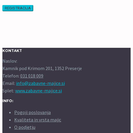
REGISTRACIJA
KONTAKT
Naslov:
Kamnik pod Krimom 201, 1352 Preserje
Telefon:
031 018 009
Email:
info@zabavne-majice.si
Splet:
www.zabavne-majice.si
INFO:
Pogoji poslovanja
Kvaliteta in vrsta majic
O podjetju