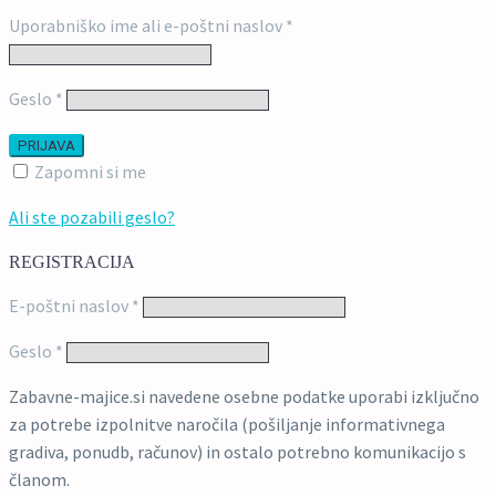
Zahtevano
Uporabniško ime ali e-poštni naslov
*
Zahtevano
Geslo
*
PRIJAVA
Zapomni si me
Ali ste pozabili geslo?
REGISTRACIJA
Zahtevano
E-poštni naslov
*
Zahtevano
Geslo
*
Zabavne-majice.si navedene osebne podatke uporabi izključno
za potrebe izpolnitve naročila (pošiljanje informativnega
gradiva, ponudb, računov) in ostalo potrebno komunikacijo s
članom.