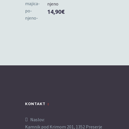
njeno
14,90
€
KONTAKT
Naslov:
Kamnik pod Krimom 201, 1352 Preserje