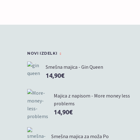
izberete
izberete
na
na
strani
strani
izdelka
izdelka
NOVI IZDELKI
Smešna majica - Gin Queen
14,90
€
Majica z napisom - More money less
problems
14,90
€
Smešna majica za moža Po