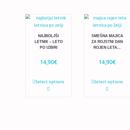
NAJBOLJŠI
SMEŠNA MAJICA
LETNIK – LETO
ZA ROJSTNI DAN
PO IZBIRI
ROJEN LETA…
14,90
€
14,90
€
Ta
Ta
Select options
Select options
izdelek
izdelek
ima
ima
več
več
različic.
različic.
Možnosti
Možnosti
lahko
lahko