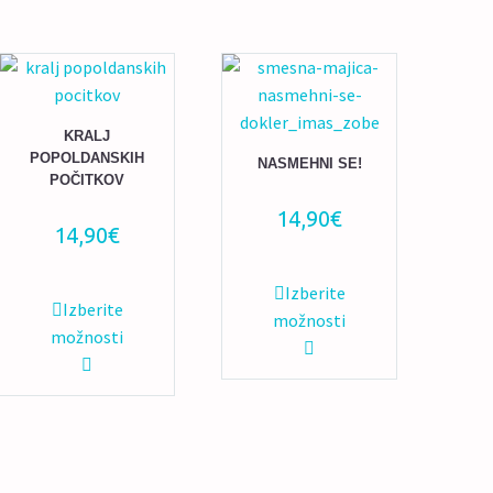
KRALJ
POPOLDANSKIH
NASMEHNI SE!
POČITKOV
14,90
€
14,90
€
Ta
Izberite
Ta
Izberite
izdelek
možnosti
izdelek
možnosti
ima
ima
več
več
različic.
različic.
Možnosti
Možnosti
lahko
lahko
izberete