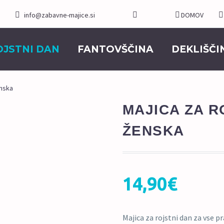
info@zabavne-majice.si
DOMOV
OJSTNI DAN
FANTOVŠČINA
DEKLIŠČI
enska
MAJICA ZA R
ŽENSKA
14,90
€
Majica za rojstni dan za vse p