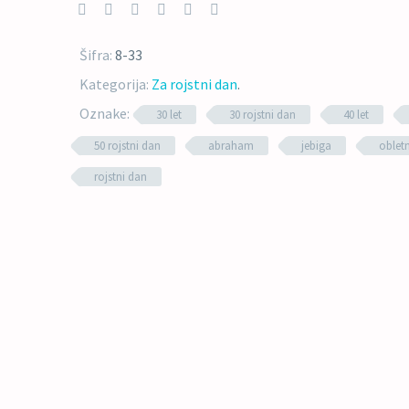
Šifra:
8-33
Kategorija:
Za rojstni dan
.
Oznake:
30 let
30 rojstni dan
40 let
50 rojstni dan
abraham
jebiga
oblet
rojstni dan