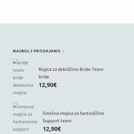
izberete
lahko
na
izberete
strani
na
izdelka
strani
izdelka
NAJBOLJ PRODAJANO
Majica za dekliščino Bride-Team
bride
12,90
€
Smešna majica za fantovščino
Support team
12,90
€