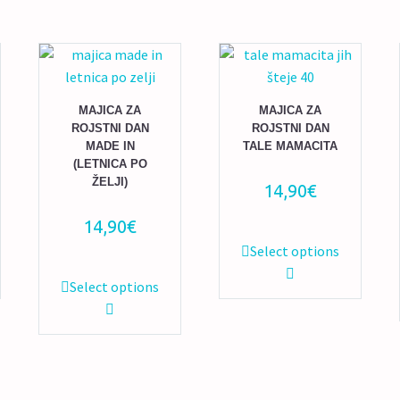
MAJICA ZA
MAJICA ZA
ROJSTNI DAN
ROJSTNI DAN
MADE IN
TALE MAMACITA
(LETNICA PO
ŽELJI)
14,90
€
14,90
€
Ta
Select options
izdelek
Ta
Select options
ima
izdelek
več
ima
različic.
več
Možnosti
različic.
lahko
Možnosti