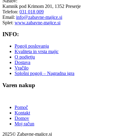
Naslov:
Kamnik pod Krimom 201, 1352 Preserje
Telefon:
031 018 009
Email:
info@zabavne-majice.si
Splet:
www.zabavne-majice.si
INFO:
Pogoji poslovanja
Kvaliteta in vrsta majic
O podjetju
Dostava
Vračilo
Splošni pogoji – Nagradna igra
Varen nakup
Pomoč
Kontakt
Domov
Moj račun
2025© Zabavne-majice.si