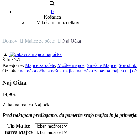
0
Košarica
V košarici ni izdelkov.
Domov
Majice za očete
Naj Očka
Šifra:
3-7
Kategorije:
Majice za očete
,
Moške majice
,
Smešne Majice
,
Sorodnik
Oznake:
naj očka
očka
smešna majica naj očka
zabavna majica naj o
Naj Očka
14,90
€
Zabavna majica Naj očka.
Pred nakupom predlagamo, da pomerite svojo majico in jo primerjate
Tip Majice
Barva Majice