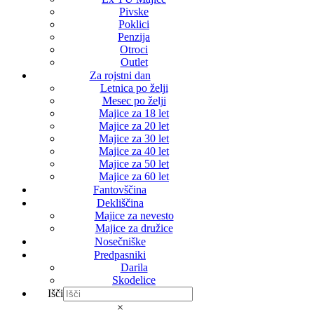
Pivske
Poklici
Penzija
Otroci
Outlet
Za rojstni dan
Letnica po želji
Mesec po želji
Majice za 18 let
Majice za 20 let
Majice za 30 let
Majice za 40 let
Majice za 50 let
Majice za 60 let
Fantovščina
Dekliščina
Majice za nevesto
Majice za družice
Nosečniške
Predpasniki
Darila
Skodelice
Išči
×