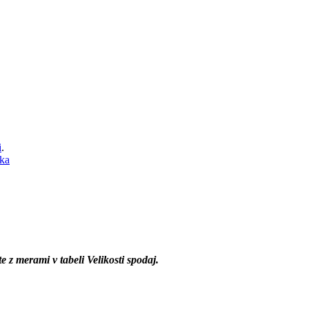
i
.
čka
 z merami v tabeli Velikosti spodaj.