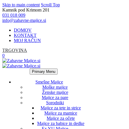
Skip to main content
Scroll Top
Kamnik pod Krimom 201
031 018 009
info@zabavne-majice.si
DOMOV
KONTAKT
MOJ RAČUN
TRGOVINA
0
Primary Menu
Smešne Majice
Moške majice
Ženske majice
Majice za pare
Sorodniki
Majice za tete in strice
Majice za mamice
Majice za očete
Majice za babice in dedke
Ex YU Majice