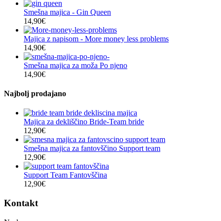
Smešna majica - Gin Queen
14,90
€
Majica z napisom - More money less problems
14,90
€
Smešna majica za moža Po njeno
14,90
€
Najbolj prodajano
Majica za dekliščino Bride-Team bride
12,90
€
Smešna majica za fantovščino Support team
12,90
€
Support Team Fantovščina
12,90
€
Kontakt