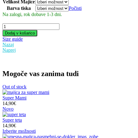
Velikost Majice
Barva tiska
Počisti
Na zalogi, rok dobave 1-3 dni.
Naj
Očka
Dodaj v košarico
količina
Size guide
Nazaj
Naprej
Mogoče vas zanima tudi
Out
of stock
Super Mami
14,90
€
Ta
Novo
izdelek
ima
Super teta
več
14,90
€
različic.
Ta
Izberite možnosti
Možnosti
izdelek