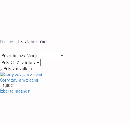
Domov
zavijam z očmi
> Prikaz rezultata
Sorry zavijam z očmi
14,90
€
Ta
Izberite možnosti
izdelek
ima
več
različic.
Možnosti
lahko
izberete