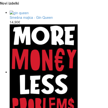
Novi izdelki
na
strani
izdelka
Smešna majica - Gin Queen
14,90
€