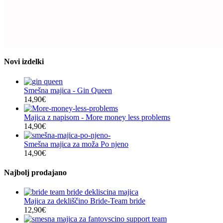
ima
več
različic.
Možnosti
lahko
izberete
na
Novi izdelki
strani
izdelka
Smešna majica - Gin Queen
14,90
€
Majica z napisom - More money less problems
14,90
€
Smešna majica za moža Po njeno
14,90
€
Najbolj prodajano
Majica za dekliščino Bride-Team bride
12,90
€