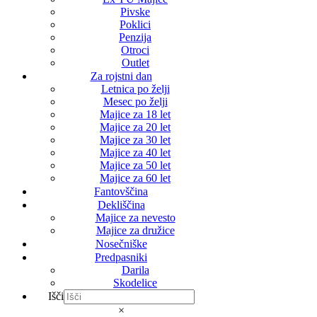
Pivske
Poklici
Penzija
Otroci
Outlet
Za rojstni dan
Letnica po želji
Mesec po želji
Majice za 18 let
Majice za 20 let
Majice za 30 let
Majice za 40 let
Majice za 50 let
Majice za 60 let
Fantovščina
Dekliščina
Majice za nevesto
Majice za družice
Nosečniške
Predpasniki
Darila
Skodelice
Išči
×