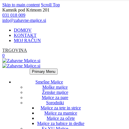
Skip to main content
Scroll Top
Kamnik pod Krimom 201
031 018 009
info@zabavne-majice.si
DOMOV
KONTAKT
MOJ RAČUN
TRGOVINA
0
Primary Menu
Smešne Majice
Moške majice
Ženske majice
Majice za pare
Sorodniki
Majice za tete in strice
Majice za mamice
Majice za očete
Majice za babice in dedke
Ex YU Majice