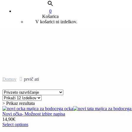
0
Košarica
V košarici ni izdelkov.
Domov
prvič ati
> Prikaz rezultata
Novi očka- Možnost izbire napisa
14,90
€
Ta
Select options
izdelek