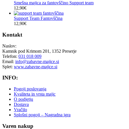
Smešna majica za fantovščino Support team
12,90
€
Support Team Fantovščina
12,90
€
Kontakt
Naslov:
Kamnik pod Krimom 201, 1352 Preserje
Telefon:
031 018 009
Email:
info@zabavne-majice.si
Splet:
www.zabavne-majice.si
INFO:
Pogoji poslovanja
Kvaliteta in vrsta majic
O podjetju
Dostava
Vračilo
Splošni pogoji – Nagradna igra
Varen nakup