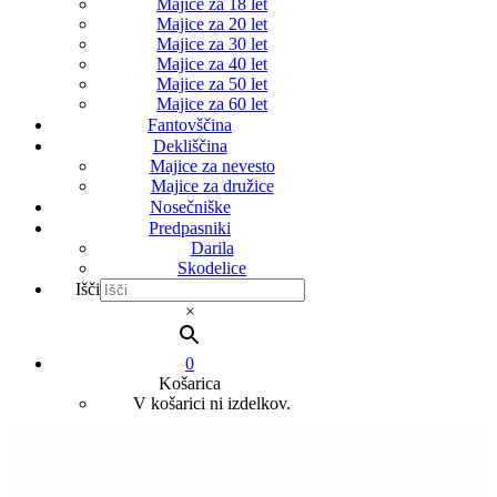
Majice za 18 let
Majice za 20 let
Majice za 30 let
Majice za 40 let
Majice za 50 let
Majice za 60 let
Fantovščina
Dekliščina
Majice za nevesto
Majice za družice
Nosečniške
Predpasniki
Darila
Skodelice
Išči
×
0
Košarica
V košarici ni izdelkov.