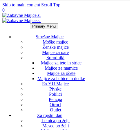
Skip to main content
Scroll Top
0
Primary Menu
Smešne Majice
Moške majice
Ženske majice
Majice za pare
Sorodniki
Majice za tete in strice
Majice za mamice
Majice za očete
Majice za babice in dedke
Ex YU Majice
Pivske
Poklici
Penzija
Otroci
Outlet
Za rojstni dan
Letnica po želji
Mesec po želji