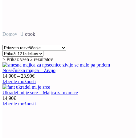
Domov
otrok
> Prikaz vseh 2 rezultatov
Nosečniška majica – Živijo
Cenovni
14,90
€
–
23,90
€
razpon:
Ta
Izberite možnosti
od
izdelek
14,90€
ima
Ukradel mi je srce – Majica za mamice
do
več
14,90
€
23,90€
različic.
Ta
Izberite možnosti
Možnosti
izdelek
lahko
ima
izberete
več
na
različic.
strani
Možnosti
izdelka
lahko