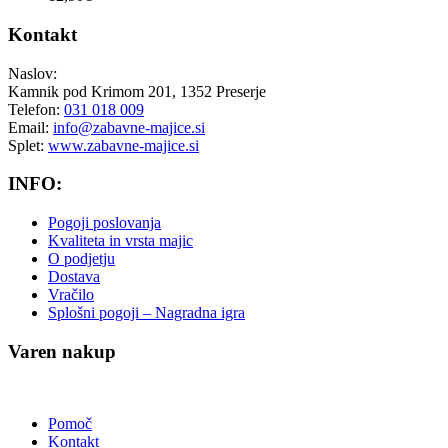
Kontakt
Naslov:
Kamnik pod Krimom 201, 1352 Preserje
Telefon:
031 018 009
Email:
info@zabavne-majice.si
Splet:
www.zabavne-majice.si
INFO:
Pogoji poslovanja
Kvaliteta in vrsta majic
O podjetju
Dostava
Vračilo
Splošni pogoji – Nagradna igra
Varen nakup
Pomoč
Kontakt