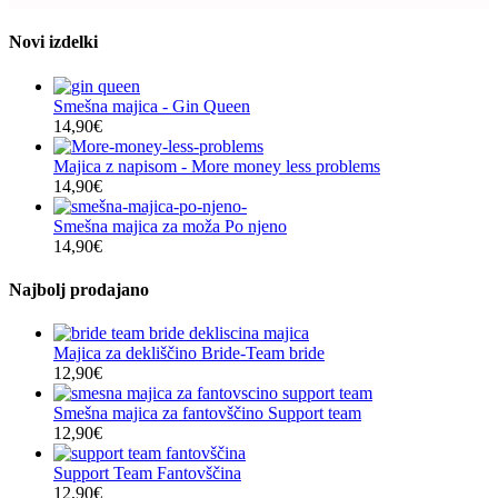
izberete
na
Novi izdelki
strani
izdelka
Smešna majica - Gin Queen
14,90
€
Majica z napisom - More money less problems
14,90
€
Smešna majica za moža Po njeno
14,90
€
Najbolj prodajano
Majica za dekliščino Bride-Team bride
12,90
€
Smešna majica za fantovščino Support team
12,90
€
Support Team Fantovščina
12,90
€