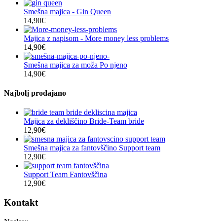
Smešna majica - Gin Queen
14,90
€
Majica z napisom - More money less problems
14,90
€
Smešna majica za moža Po njeno
14,90
€
Najbolj prodajano
Majica za dekliščino Bride-Team bride
12,90
€
Smešna majica za fantovščino Support team
12,90
€
Support Team Fantovščina
12,90
€
Kontakt