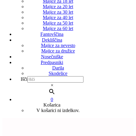
Majice za 18 let
Majice za 20 let
Majice za 30 let
Majice za 40 let
Majice za 50 let
Majice za 60 let
Fantovščina
Dekliščina
Majice za nevesto
Majice za družice
Nosečniške
Predpasniki
Darila
Skodelice
Išči
×
0
Košarica
V košarici ni izdelkov.