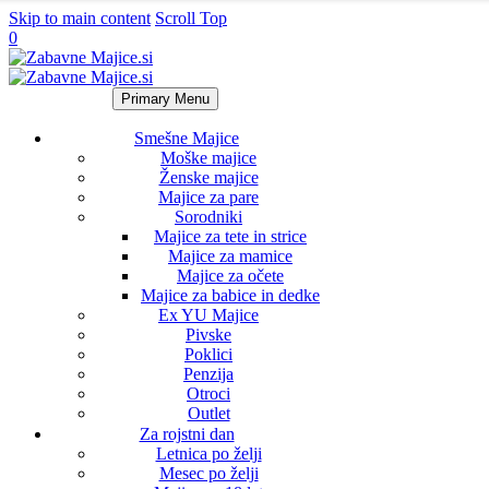
Skip to main content
Scroll Top
0
Primary Menu
Smešne Majice
Moške majice
Ženske majice
Majice za pare
Sorodniki
Majice za tete in strice
Majice za mamice
Majice za očete
Majice za babice in dedke
Ex YU Majice
Pivske
Poklici
Penzija
Otroci
Outlet
Za rojstni dan
Letnica po želji
Mesec po želji