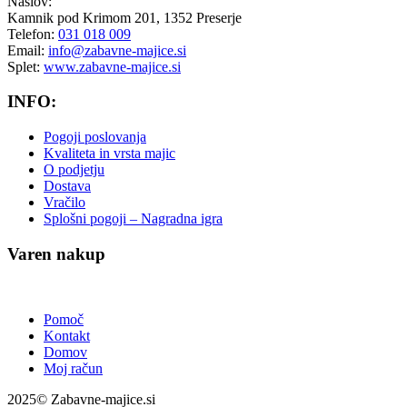
Naslov:
Kamnik pod Krimom 201, 1352 Preserje
Telefon:
031 018 009
Email:
info@zabavne-majice.si
Splet:
www.zabavne-majice.si
INFO:
Pogoji poslovanja
Kvaliteta in vrsta majic
O podjetju
Dostava
Vračilo
Splošni pogoji – Nagradna igra
Varen nakup
Pomoč
Kontakt
Domov
Moj račun
2025© Zabavne-majice.si