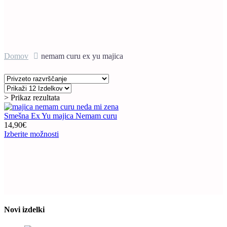
Domov
nemam curu ex yu majica
> Prikaz rezultata
Smešna Ex Yu majica Nemam curu
14,90
€
Ta
Izberite možnosti
izdelek
ima
več
različic.
Možnosti
lahko
izberete
na
Novi izdelki
strani
izdelka