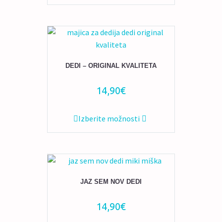
izdelek
ima
več
različic.
Možnosti
lahko
DEDI – ORIGINAL KVALITETA
izberete
na
14,90
€
strani
izdelka
Ta
Izberite možnosti
izdelek
ima
več
različic.
Možnosti
JAZ SEM NOV DEDI
lahko
izberete
14,90
€
na