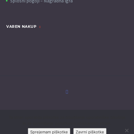
Splošni pogoji – Nagradna igra
VAREN NAKUP
Pomoč
Kontakt
Domov
Moj račun
Ta stran uporablja piškotke za izboljšanje uporabniške izkušnje
in za spremljanje podatkov o obiskanosti strani.
Sprejemam piškotke
Zavrni piškotke