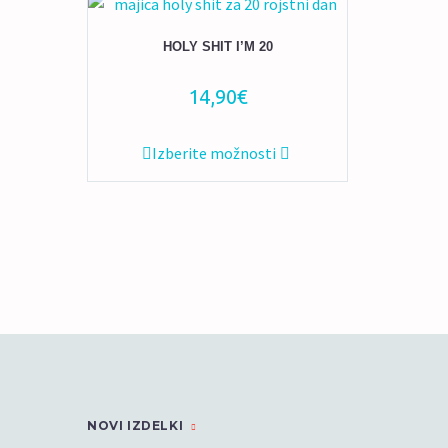
HOLY SHIT I’M 20
14,90
€
Ta
Izberite možnosti
izdelek
ima
več
različic.
Možnosti
lahko
izberete
na
strani
izdelka
NOVI IZDELKI