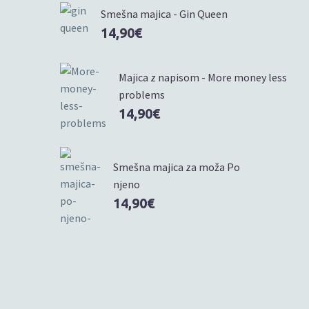
Smešna majica - Gin Queen
14,90
€
Majica z napisom - More money less
problems
14,90
€
Smešna majica za moža Po
njeno
14,90
€