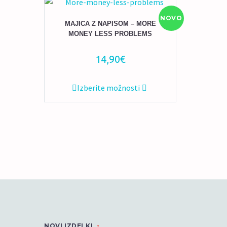
NOVO
MAJICA Z NAPISOM – MORE
MONEY LESS PROBLEMS
14,90
€
Ta
Izberite možnosti
izdelek
ima
več
različic.
Možnosti
lahko
izberete
na
strani
izdelka
NOVI IZDELKI