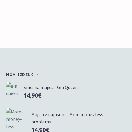
izdelek
ima
več
različic.
Možnosti
lahko
izberete
na
strani
izdelka
NOVI IZDELKI
Smešna majica - Gin Queen
14,90
€
Majica z napisom - More money less
problems
14,90
€