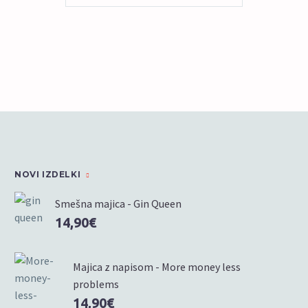
izdelek
ima
več
različic.
Možnosti
lahko
izberete
na
strani
izdelka
NOVI IZDELKI
Smešna majica - Gin Queen
14,90
€
Majica z napisom - More money less
problems
14,90
€