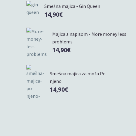
Smešna majica - Gin Queen
14,90
€
Majica z napisom - More money less
problems
14,90
€
Smešna majica za moža Po
njeno
14,90
€