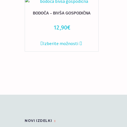
BODOČA – BIVŠA GOSPODIČNA
12,90
€
Ta
Izberite možnosti
izdelek
ima
več
različic.
Možnosti
lahko
izberete
na
strani
izdelka
NOVI IZDELKI